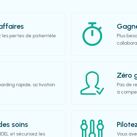
affaires
Gagne
 les pertes de patientèle
Plus beso
collabora
Zéro 
arding rapide, activation
Pas de r
à compe
des soins
Pilote
IDEL et sécurisez les
Vous avez